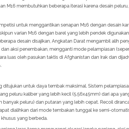
n M16 membutuhkan beberapa iterasi karena desain peluru
mpetisi untuk menggantikan senapan M16 dengan desain kar
ipun varian M16 dengan barel yang lebih pendek digunakan sec
 beberapa desain disajikan, Angkatan Darat mengambil alih 
dan aksi penembakan, mengganti mode pelampiasan (seper
ra luas oleh pasukan taktis di Afghanistan dan Irak dan di
.
g ditujukan untuk daya tembak maksimal. Sistem pelampiasa
ng peluru kaliber yang lebih kecil (5.56x45mm) dari apa y
h banyak peluru) dan putaran yang lebih cepat. Recoil diranca
dapat dialihkan dari mode tembakan tunggal ke semi-otomati
 khusus yang berbeda.