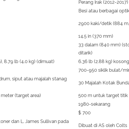
Perang Irak (2012-2017)
Besi atau berbagai opti
2900 kaki/detik (884 m
14.5 in (370 mm)
33 dalam (840 mm) (sto
ditarik)
), 8.79 lb (4.0 kg) (dimuat)
6.36 lb (2.88 kg) kosong
700-950 siklik bulat/mi
drum, siput atau majalah stanag
30 Majalah Kotak Bunda
0 meter (target area)
500 m untuk target titi
1980-sekarang
$ 700
toner dan L. James Sullivan pada
Dibuat di AS oleh Colts