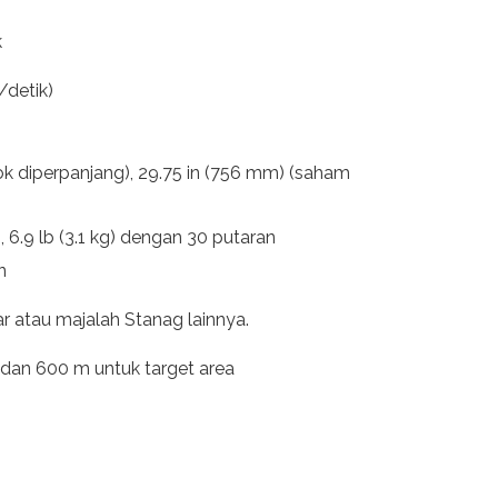
k
/detik)
k diperpanjang), 29.75 in (756 mm) (saham
, 6.9 lb (3.1 kg) dengan 30 putaran
n
r atau majalah Stanag lainnya.
k dan 600 m untuk target area