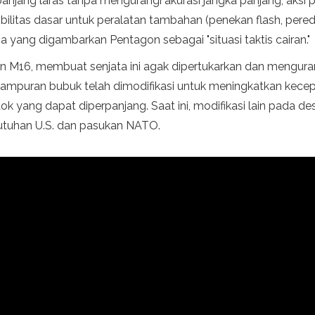
njang laras tanpa mengurangi akurasi jangka panjang, aks
ilitas dasar untuk peralatan tambahan (penekan flash, pereda
 yang digambarkan Pentagon sebagai "situasi taktis cairan."
n M16, membuat senjata ini agak dipertukarkan dan mengurang
 campuran bubuk telah dimodifikasi untuk meningkatkan kec
tok yang dapat diperpanjang. Saat ini, modifikasi lain pada
butuhan U.S. dan pasukan NATO.