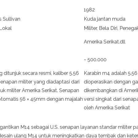
1982
 Sullivan
Kuda jantan muda
 Lokal
Militer, Bela Diri, Peneg
Amerika Serikat.dll
~ 500.000
itunjuk secara resmi, kaliber 5.56
Karabin m4 adalah 5.56
napan militer yang diadaptasi dari
dioperasikan dengan gas
k militer Amerika Serikat. Senapan
dikembangkan di Amerik
 otomatis 56 × 45mm dengan majalah
versi singkat dari sena
oleh Amerika Serikat
ntikan M14 sebagai U.S. senapan layanan standar militer 
esain ulang M14 untuk meningkatkan daya tembak dan kete