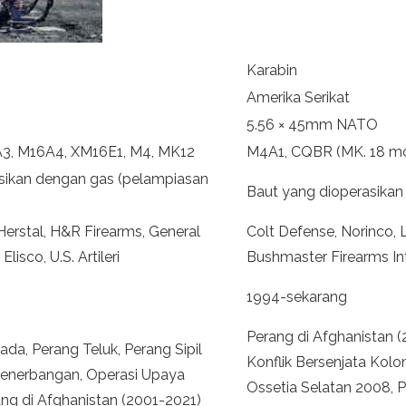
Karabin
Amerika Serikat
5.56 × 45mm NATO
A3, M16A4, XM16E1, M4, MK12
M4A1, CQBR (MK. 18 mo
asikan dengan gas (pelampiasan
Baut yang dioperasikan
erstal, H&R Firearms, General
Colt Defense, Norinco,
lisco, U.S. Artileri
Bushmaster Firearms Inter
1994-sekarang
Perang di Afghanistan (
ada, Perang Teluk, Perang Sipil
Konflik Bersenjata Kol
Penerbangan, Operasi Upaya
Ossetia Selatan 2008, 
ang di Afghanistan (2001-2021)