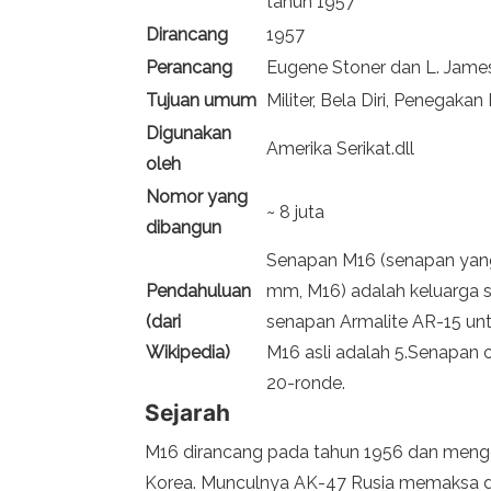
tahun 1957
Dirancang
1957
Perancang
Eugene Stoner dan L. James
Tujuan umum
Militer, Bela Diri, Penegakan
Digunakan
Amerika Serikat.dll
oleh
Nomor yang
~ 8 juta
dibangun
Senapan M16 (senapan yang d
Pendahuluan
mm, M16) adalah keluarga se
(dari
senapan Armalite AR-15 untu
Wikipedia)
M16 asli adalah 5.Senapan
20-ronde.
Sejarah
M16 dirancang pada tahun 1956 dan mengga
Korea. Munculnya AK-47 Rusia memaksa d