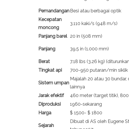
Pemandangan
Besi atau berbagai optik
Kecepatan
3.110 kaki/s (948 m/s)
moncong
Panjang barel
20 in (508 mm)
Panjang
39.5 in (1.000 mm)
Berat
7.18 lbs (3.26 kg) (diturunkan
Tingkat api
700-950 putaran/min siklik
Majalah 20 atau 30 bundar, 
Sistem umpan
lainnya
Jarak efektif
460 meter (target titik), 80
Diproduksi
1960-sekarang
Harga
$ 1500- $ 1800
Dibuat di AS oleh Eugene S
Sejarah