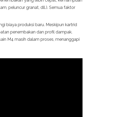
i penembakan yang lebih cepat, kemampuan
m, peluncur granat, dll.). Semua faktor
i biaya produksi baru. Meskipun kartrid
epatan penembakan dan profil dampak.
 desain M4 masih dalam proses, menanggapi