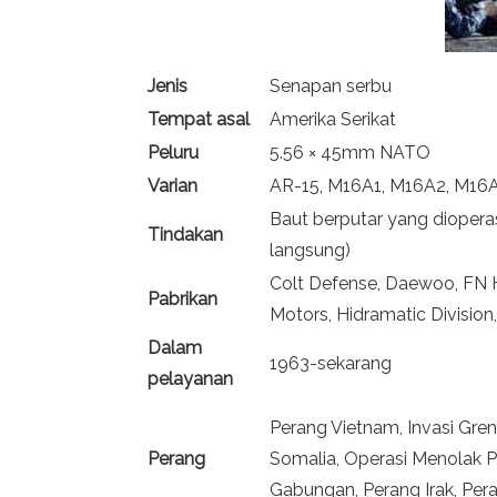
Jenis
Senapan serbu
Tempat asal
Amerika Serikat
Peluru
5.56 × 45mm NATO
Varian
AR-15, M16A1, M16A2, M16
Baut berputar yang dioper
Tindakan
langsung)
Colt Defense, Daewoo, FN H
Pabrikan
Motors, Hidramatic Division, E
Dalam
1963-sekarang
pelayanan
Perang Vietnam, Invasi Gren
Perang
Somalia, Operasi Menolak 
Gabungan, Perang Irak, Per