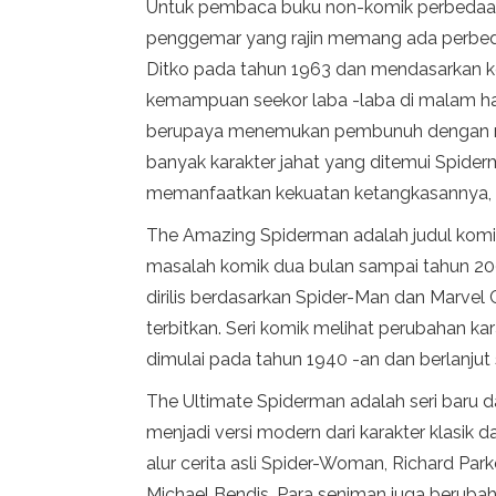
Untuk pembaca buku non-komik perbedaan
penggemar yang rajin memang ada perbeda
Ditko pada tahun 1963 dan mendasarkan ko
kemampuan seekor laba -laba di malam hari
berupaya menemukan pembunuh dengan m
banyak karakter jahat yang ditemui Spide
memanfaatkan kekuatan ketangkasannya, 
The Amazing Spiderman adalah judul komik 
masalah komik dua bulan sampai tahun 2003,
dirilis berdasarkan Spider-Man dan Marve
terbitkan. Seri komik melihat perubahan ka
dimulai pada tahun 1940 -an dan berlanjut
The Ultimate Spiderman adalah seri baru d
menjadi versi modern dari karakter klasik
alur cerita asli Spider-Woman, Richard Park
Michael Bendis. Para seniman juga berubah