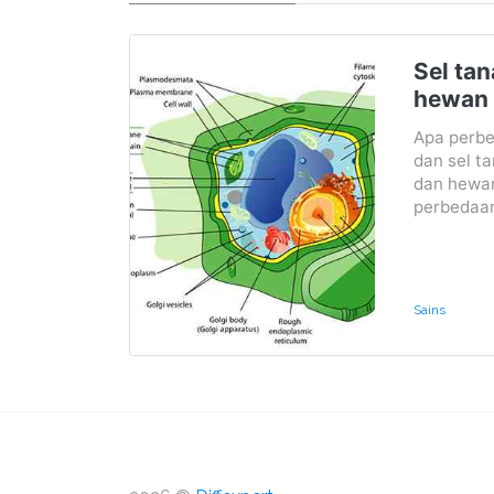
Sel tan
hewan
Apa perbe
dan sel t
dan hewan
perbedaan
Sains