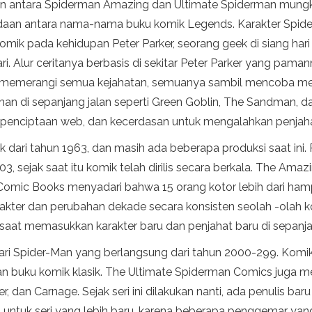
 antara Spiderman Amazing dan Ultimate Spiderman mungk
an antara nama-nama buku komik Legends. Karakter Spider
mik pada kehidupan Peter Parker, seorang geek di siang ha
. Alur ceritanya berbasis di sekitar Peter Parker yang pama
emerangi semua kejahatan, semuanya sambil mencoba mem
rman di sepanjang jalan seperti Green Goblin, The Sandman,
penciptaan web, dan kecerdasan untuk mengalahkan penjah
dari tahun 1963, dan masih ada beberapa produksi saat ini. 
 sejak saat itu komik telah dirilis secara berkala. The Ama
l Comic Books menyadari bahwa 15 orang kotor lebih dari ha
rakter dan perubahan dekade secara konsisten seolah -olah k
 saat memasukkan karakter baru dan penjahat baru di sepanja
ari Spider-Man yang berlangsung dari tahun 2000-299. Komik
 dan buku komik klasik. The Ultimate Spiderman Comics juga
er, dan Carnage. Sejak seri ini dilakukan nanti, ada penulis ba
 untuk seri yang lebih baru, karena beberapa penggemar yang