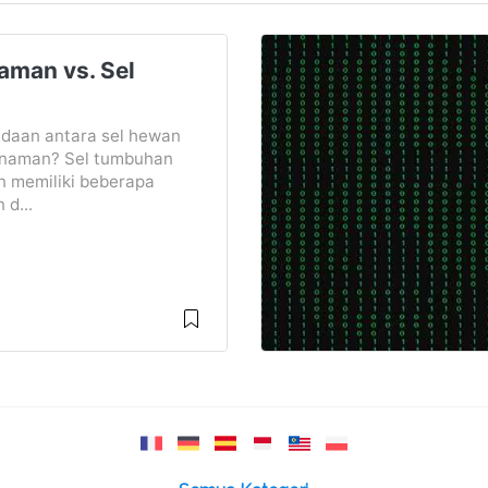
aman vs. Sel
daan antara sel hewan
anaman? Sel tumbuhan
 memiliki beberapa
 d...