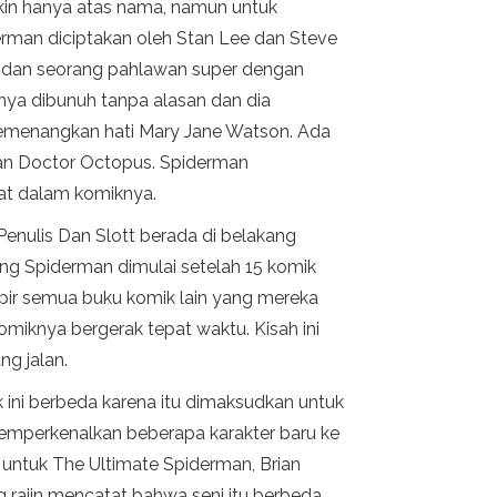
in hanya atas nama, namun untuk
man diciptakan oleh Stan Lee dan Steve
ri dan seorang pahlawan super dengan
nnya dibunuh tanpa alasan dan dia
enangkan hati Mary Jane Watson. Ada
 dan Doctor Octopus. Spiderman
at dalam komiknya.
Penulis Dan Slott berada di belakang
zing Spiderman dimulai setelah 15 komik
mpir semua buku komik lain yang mereka
omiknya bergerak tepat waktu. Kisah ini
ng jalan.
 ini berbeda karena itu dimaksudkan untuk
 memperkenalkan beberapa karakter baru ke
ru untuk The Ultimate Spiderman, Brian
 rajin mencatat bahwa seni itu berbeda.