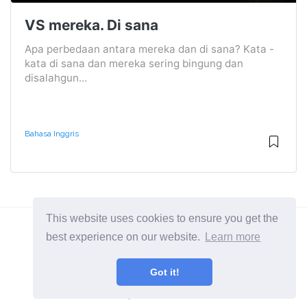
VS mereka. Di sana
Apa perbedaan antara mereka dan di sana? Kata -
kata di sana dan mereka sering bingung dan
disalahgun...
Bahasa Inggris
This website uses cookies to ensure you get the
best experience on our website.
Learn more
2026 ©
Diffexpert
Got it!
Semua Kategori
Pelajari perbedaan antara