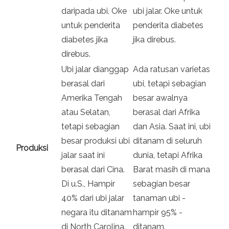
daripada ubi. Oke
ubi jalar. Oke untuk
untuk penderita
penderita diabetes
diabetes jika
jika direbus.
direbus.
Ubi jalar dianggap
Ada ratusan varietas
berasal dari
ubi, tetapi sebagian
Amerika Tengah
besar awalnya
atau Selatan,
berasal dari Afrika
tetapi sebagian
dan Asia. Saat ini, ubi
besar produksi ubi
ditanam di seluruh
Produksi
jalar saat ini
dunia, tetapi Afrika
berasal dari Cina.
Barat masih di mana
Di u.S., Hampir
sebagian besar
40% dari ubi jalar
tanaman ubi -
negara itu ditanam
hampir 95% -
di North Carolina.
ditanam.