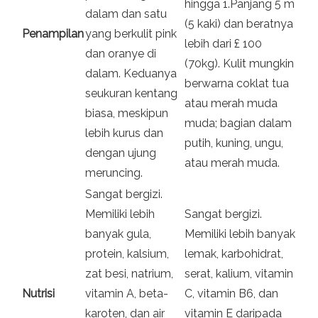
hingga 1.Panjang 5 m
dalam dan satu
(5 kaki) dan beratnya
Penampilan
yang berkulit pink
lebih dari £ 100
dan oranye di
(70kg). Kulit mungkin
dalam. Keduanya
berwarna coklat tua
seukuran kentang
atau merah muda
biasa, meskipun
muda; bagian dalam
lebih kurus dan
putih, kuning, ungu,
dengan ujung
atau merah muda.
meruncing.
Sangat bergizi.
Memiliki lebih
Sangat bergizi.
banyak gula,
Memiliki lebih banyak
protein, kalsium,
lemak, karbohidrat,
zat besi, natrium,
serat, kalium, vitamin
Nutrisi
vitamin A, beta-
C, vitamin B6, dan
karoten, dan air
vitamin E daripada