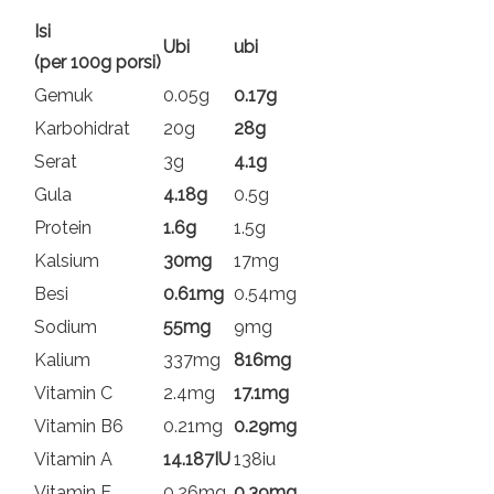
Isi
Ubi
ubi
(per 100g porsi)
Gemuk
0.05g
0.17g
Karbohidrat
20g
28g
Serat
3g
4.1g
Gula
4.18g
0.5g
Protein
1.6g
1.5g
Kalsium
30mg
17mg
Besi
0.61mg
0.54mg
Sodium
55mg
9mg
Kalium
337mg
816mg
Vitamin C
2.4mg
17.1mg
Vitamin B6
0.21mg
0.29mg
Vitamin A
14.187IU
138iu
Vitamin E
0.26mg
0.39mg