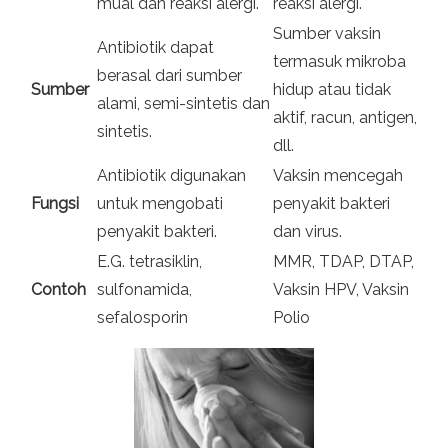
mual dan reaksi alergi.
reaksi alergi.
Sumber vaksin
Antibiotik dapat
termasuk mikroba
berasal dari sumber
Sumber
hidup atau tidak
alami, semi-sintetis dan
aktif, racun, antigen,
sintetis.
dll.
Antibiotik digunakan
Vaksin mencegah
Fungsi
untuk mengobati
penyakit bakteri
penyakit bakteri.
dan virus.
E.G. tetrasiklin,
MMR, TDAP, DTAP,
Contoh
sulfonamida,
Vaksin HPV, Vaksin
sefalosporin
Polio