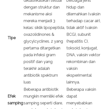
diklasifikasikan sesuai
berbagai jenis
dengan struktur dan
hidup dan
mekanisme aksi
dilemahkan (vaksin
mereka menjadi 3
terhadap cacar air),
kelas: siklik lipopeptida,
tidak aktif (vaksin
oxazolidinones &
BCG), subunit
Tipe
glycylcyclines. 2 yang
(hepatitis C),
pertama ditargetkan
toksoid, konjugat,
pada infeksi gram
DNA, vaksin vektor
positif dan yang
rekombinan dan
terakhir adalah
vaksin
antibiotik spektrum
eksperimental
luas
lainnya.
Beberapa antibiotik
Beberapa vaksin
Efek
mungkin memiliki efek
dapat
samping
samping seperti diare,
menyebabkan