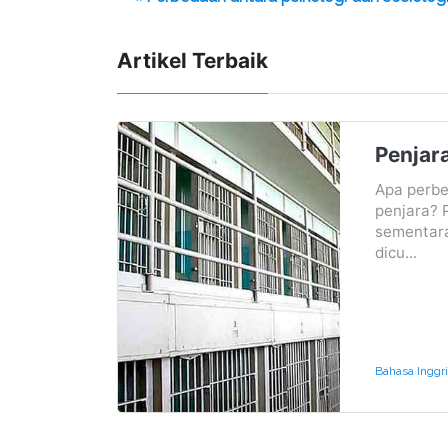
Artikel Terbaik
Penjara
Apa perbe
penjara? 
sementar
dicu...
Bahasa Inggr