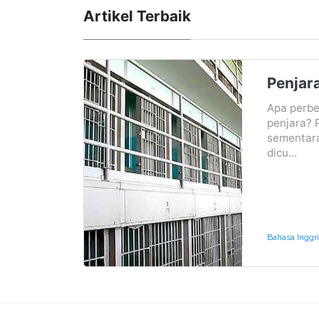
Artikel Terbaik
Penjara
Apa perbe
penjara? 
sementar
dicu...
Bahasa Inggr