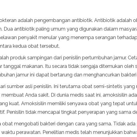
okteran adalah pengembangan antibiotik. Antibiotik adalah
Dua antibiotik paling umum yang digunakan dalam masyaraka
k melawan penyakit menular yang menempa serangan terhadap
ntara kedua obat tersebut.
dalah produk sampingan dari penisilin pertumbuhan jamur. Ceta
ar tanggal makanan. Itu secara tidak sengaja ditemukan oleh
an jamur ini dapat bertarung dan menghancurkan bakteri ber
dari sumber asli penisilin. Ini terutama obat semi-sintetis y
buat Anda sakit. Di dunia medis saat ini, amoksisilin adalah
 yang kuat. Amoksisilin memiliki senyawa obat yang tepat u
tif. Penisilin tidak mencapai tingkat penyerapan yang sama 
 obat mengobati bakteri dengan cara yang sama. Tidak ada 
m waktu perawatan. Penelitian medis telah menunjukkan bahw