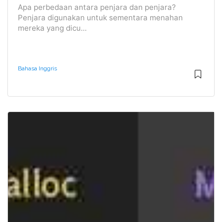
Apa perbedaan antara penjara dan penjara?
Penjara digunakan untuk sementara menahan
mereka yang dicu...
Bahasa Inggris