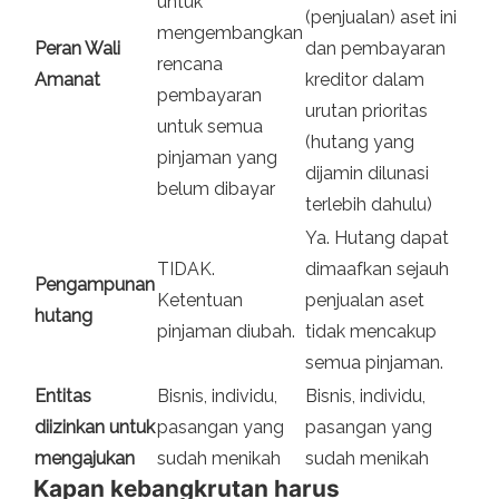
untuk
(penjualan) aset ini
mengembangkan
Peran Wali
dan pembayaran
rencana
Amanat
kreditor dalam
pembayaran
urutan prioritas
untuk semua
(hutang yang
pinjaman yang
dijamin dilunasi
belum dibayar
terlebih dahulu)
Ya. Hutang dapat
TIDAK.
dimaafkan sejauh
Pengampunan
Ketentuan
penjualan aset
hutang
pinjaman diubah.
tidak mencakup
semua pinjaman.
Entitas
Bisnis, individu,
Bisnis, individu,
diizinkan untuk
pasangan yang
pasangan yang
mengajukan
sudah menikah
sudah menikah
Kapan kebangkrutan harus