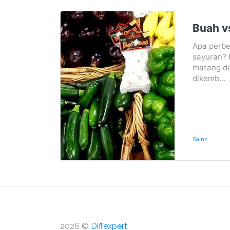
Buah v
Apa perbe
sayuran? 
matang da
dikemb...
Sains
2026 ©
Diffexpert