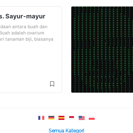
s. Sayur-mayur
daan antara buah dan
Buah adalah ovarium
ri tanaman biji, biasanya
Semua Kategori