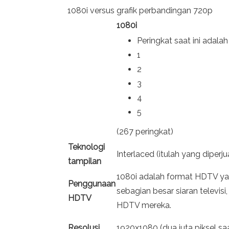
1080i versus grafik perbandingan 720p
1080i
Peringkat saat ini adalah
1
2
3
4
5
(267 peringkat)
Teknologi
Interlaced (itulah yang diperju
tampilan
1080i adalah format HDTV ya
Penggunaan
sebagian besar siaran televisi,
HDTV
HDTV mereka.
Resolusi
1920x1080 (dua juta piksel saa