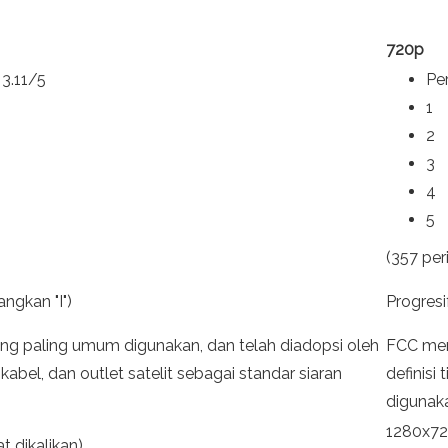
720p
 3.11/5
Per
1
2
3
4
5
(357 per
angkan "I")
Progresi
ng paling umum digunakan, dan telah diadopsi oleh
FCC men
 kabel, dan outlet satelit sebagai standar siaran
definisi
digunak
1280x720
t dikalikan)