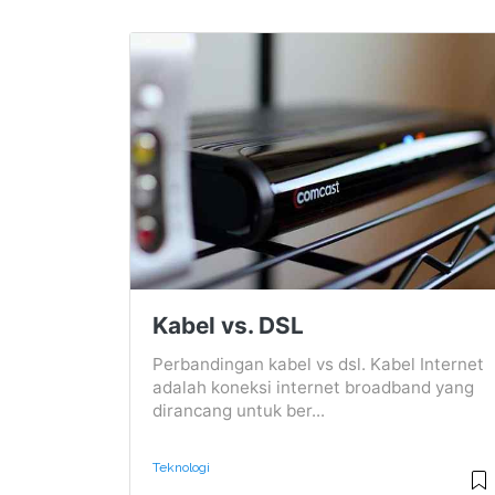
Kabel vs. DSL
Perbandingan kabel vs dsl. Kabel Internet
adalah koneksi internet broadband yang
dirancang untuk ber...
Teknologi