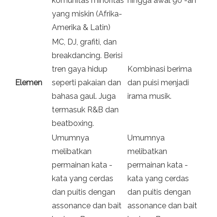
komunitas minoritas
hingga awal 90 -an
yang miskin (Afrika-
Amerika & Latin)
MC, DJ, grafiti, dan
breakdancing. Berisi
tren gaya hidup
Kombinasi berima
Elemen
seperti pakaian dan
dan puisi menjadi
bahasa gaul. Juga
irama musik.
termasuk R&B dan
beatboxing.
Umumnya
Umumnya
melibatkan
melibatkan
permainan kata -
permainan kata -
kata yang cerdas
kata yang cerdas
dan puitis dengan
dan puitis dengan
assonance dan bait
assonance dan bait