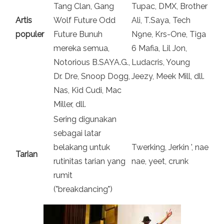
Tang Clan, Gang
Tupac, DMX, Brother
Artis
Wolf Future Odd
Ali, T.Saya, Tech
populer
Future Bunuh
N9ne, Krs-One, Tiga
mereka semua,
6 Mafia, Lil Jon,
Notorious B.SAYA.G.,
Ludacris, Young
Dr. Dre, Snoop Dogg,
Jeezy, Meek Mill, dll.
Nas, Kid Cudi, Mac
Miller, dll.
Sering digunakan
sebagai latar
belakang untuk
Twerking, Jerkin ', nae
Tarian
rutinitas tarian yang
nae, yeet, crunk
rumit
("breakdancing")