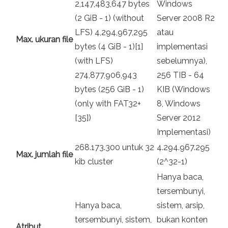
2,147,483,647 bytes
Windows
(2 GiB - 1) (without
Server 2008 R2
LFS) 4,294,967,295
atau
Max. ukuran file
bytes (4 GiB - 1)[1]
implementasi
(with LFS)
sebelumnya),
274,877,906,943
256 TIB - 64
bytes (256 GiB - 1)
KIB (Windows
(only with FAT32+
8, Windows
[35])
Server 2012
Implementasi)
268.173.300 untuk 32
4.294.967.295
Max. jumlah file
kib cluster
(2^32-1)
Hanya baca,
tersembunyi,
Hanya baca,
sistem, arsip,
tersembunyi, sistem,
bukan konten
Atribut