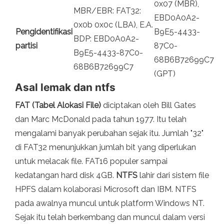
0x07 (MBR),
MBR/EBR: FAT32:
EBD0A0A2-
0x0b 0x0c (LBA), E.A.
Pengidentifikasi
B9E5-4433-
BDP: EBD0A0A2-
partisi
87C0-
B9E5-4433-87C0-
68B6B72699C7
68B6B72699C7
(GPT)
Asal lemak dan ntfs
FAT (Tabel Alokasi File)
diciptakan oleh Bill Gates
dan Marc McDonald pada tahun 1977. Itu telah
mengalami banyak perubahan sejak itu. Jumlah "32"
di FAT32 menunjukkan jumlah bit yang diperlukan
untuk melacak file. FAT16 populer sampai
kedatangan hard disk 4GB.
NTFS
lahir dari sistem file
HPFS dalam kolaborasi Microsoft dan IBM. NTFS
pada awalnya muncul untuk platform Windows NT.
Sejak itu telah berkembang dan muncul dalam versi