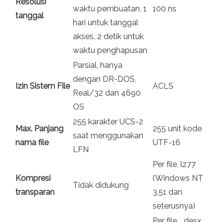
Resolusi
waktu pembuatan, 1
100 ns
tanggal
hari untuk tanggal
akses, 2 detik untuk
waktu penghapusan
Parsial, hanya
dengan DR-DOS,
Izin Sistem File
ACLS
Real/32 dan 4690
OS
255 karakter UCS-2
Max. Panjang
255 unit kode
saat menggunakan
nama file
UTF-16
LFN
Per file, lz77
Kompresi
(Windows NT
Tidak didukung
transparan
3.51 dan
seterusnya)
Per file ,, desx