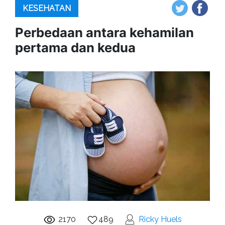
KESEHATAN
Perbedaan antara kehamilan
pertama dan kedua
2170
489
Ricky Huels