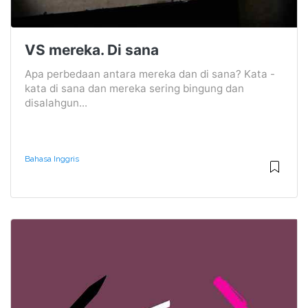
VS mereka. Di sana
Apa perbedaan antara mereka dan di sana? Kata -
kata di sana dan mereka sering bingung dan
disalahgun...
Bahasa Inggris